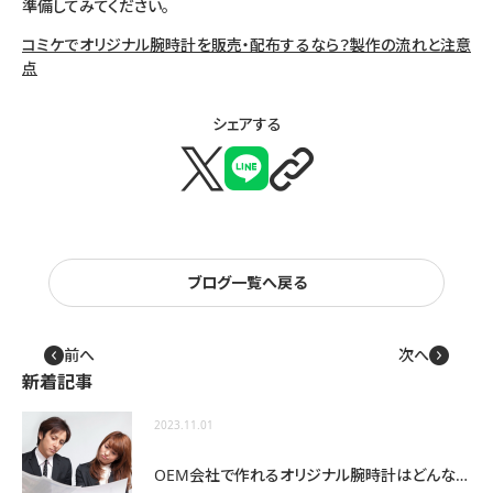
準備してみてください。
コミケでオリジナル腕時計を販売・配布するなら？製作の流れと注意
点
シェアする
X
LINE
🔗
ブログ一覧へ戻る
投
前へ
次へ
←
→
稿
新着記事
ナ
ビ
2023.11.01
ゲー
ショ
OEM会社で作れるオリジナル腕時計はどんな種類がある？
ン