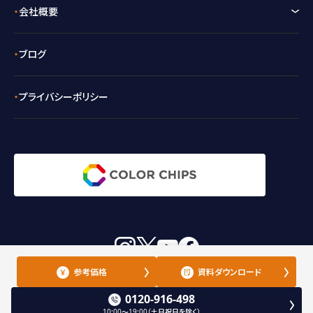
会社概要
ブログ
プライバシーポリシー
instagram
X
youtube
facebook
参考価格
資料ダウンロード
0120-916-498
Copyright ©
オリジナル腕時計・カスタム時計の製作なら
NEWCOLORS All
10:00～19:00（土日祝日を除く）