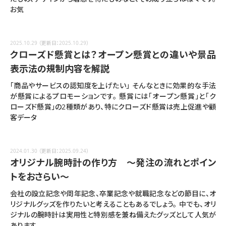
お気
2025.10.29
（更新日：2025.10.29）
クローズド懸賞とは？オープン懸賞との違いや景品
表示法の規制内容を解説
「商品やサービスの認知度を上げたい」 そんなときに効果的な手法
が懸賞によるプロモーションです。 懸賞には「オープン懸賞」と「ク
ローズド懸賞」の2種類があり、特にクローズド懸賞は売上促進や顧
客データ
2024.01.30
（更新日：2025.09.24）
オリジナル腕時計の作り方 ～発注の流れとポイン
トをおさらい～
会社の設立記念や周年記念、卒業記念や就職記念などの節目に、オ
リジナルグッズを作りたいと考えることもあるでしょう。 中でも、オリ
ジナルの腕時計は実用性と特別感を兼ね備えたグッズとして人気が
あります。