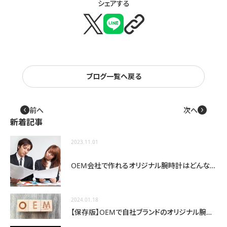
シェアする
X
LINE
🔗
ブログ一覧へ戻る
投
前へ
次へ
←
→
稿
新着記事
ナ
ビ
2023.11.01
ゲー
ショ
OEM会社で作れるオリジナル腕時計はどんな種類がある？
ン
2024.01.18
【保存版】OEMで自社ブランドのオリジナル腕時計を作る