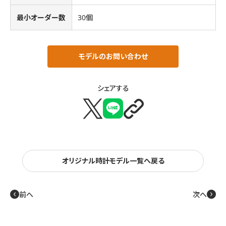
最小オーダー数
30個
モデルのお問い合わせ
シェアする
X
LINE
🔗
オリジナル時計モデル一覧へ戻る
投
前へ
次へ
←
→
稿
ナ
ビ