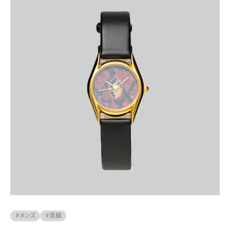
#メンズ
#真鍮